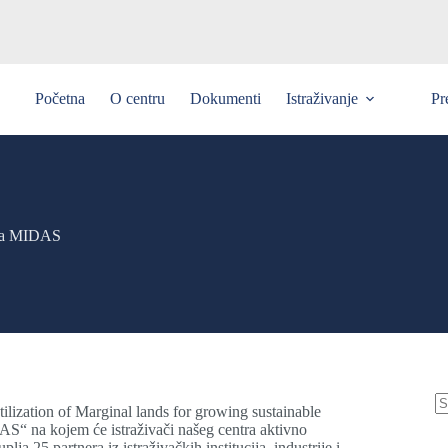
Početna
O centru
Dokumenti
Istraživanje
Pr
kta MIDAS
lization of Marginal lands for growing sustainable
AS“ na kojem će istraživači našeg centra aktivno
a 25 partnera iz istraživačkih institucija, industrije i