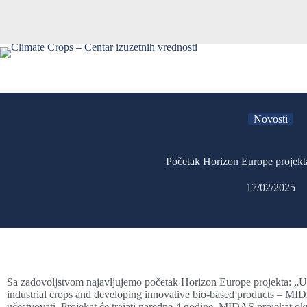
Novosti
Početak Horizon Europe proje
17/02/2025
Sa zadovoljstvom najavljujemo početak Horizon Europe projekta: „Uti
industrial crops and developing innovative bio-based products – MID
učestvovati. Projekat će trajati naredne 4 godine. MIDAS projekat okuplj