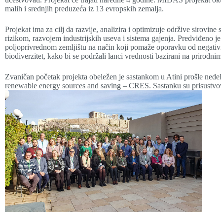
malih i srednjih preduzeća iz 13 evropskih zemalja.
Projekat ima za cilj da razvije, analizira i optimizuje održive sirovi
rizikom, razvojem industrijskih useva i sistema gajenja. Predviđeno
poljoprivrednom zemljištu na način koji pomaže oporavku od negativn
biodiverzitet, kako bi se podržali lanci vrednosti bazirani na prirodn
Zvaničan početak projekta obeležen je sastankom u Atini prošle nedelj
renewable energy sources and saving – CRES. Sastanku su prisustvov