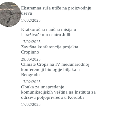
Ekstremna suša utiče na proizvodnju
useva
17/02/2025
Kratkoročna naučna misija u
Istraživačkom centru Julih
17/02/2025
Završna konferencija projekta
Cropinno
29/06/2025
Climate Crops na IV međunarodnoj
konferenciji biologije biljaka u
Beogradu
17/02/2025
Obuka za unapređenje
komunikacijskih veština na Institutu za
održivu poljoprivredu u Kordobi
17/02/2025