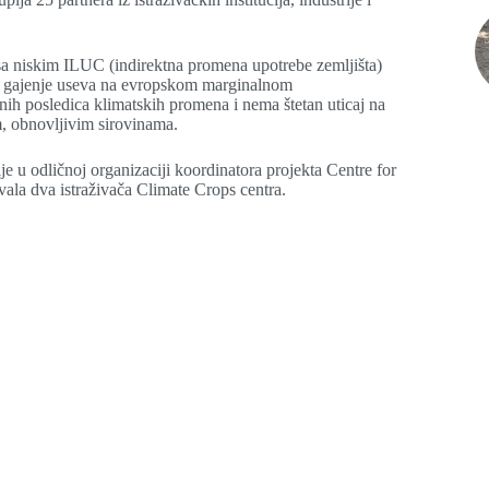
ne sa niskim ILUC (indirektna promena upotrebe zemljišta)
 je gajenje useva na evropskom marginalnom
ih posledica klimatskih promena i nema štetan uticaj na
im, obnovljivim sirovinama.
e u odličnoj organizaciji koordinatora projekta Centre for
ala dva istraživača Climate Crops centra.