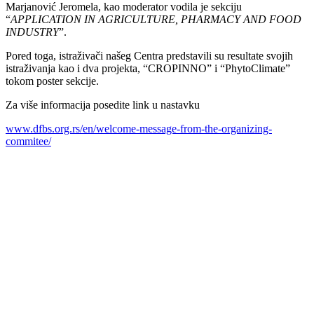
Marjanović Jeromela, kao moderator vodila je sekciju
“
APPLICATION IN AGRICULTURE, PHARMACY AND FOOD
INDUSTRY
”.
Pored toga, istraživači našeg Centra predstavili su resultate svojih
istraživanja kao i dva projekta, “CROPINNO” i “PhytoClimate”
tokom poster sekcije.
Za više informacija posedite link u nastavku
www.dfbs.org.rs/en/welcome-message-from-the-organizing-
commitee/