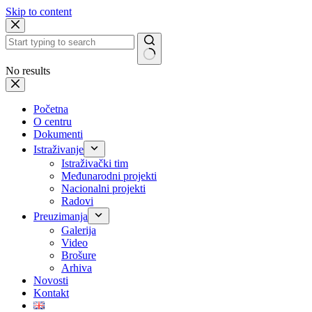
Skip to content
No results
Početna
O centru
Dokumenti
Istraživanje
Istraživački tim
Međunarodni projekti
Nacionalni projekti
Radovi
Preuzimanja
Galerija
Video
Brošure
Arhiva
Novosti
Kontakt