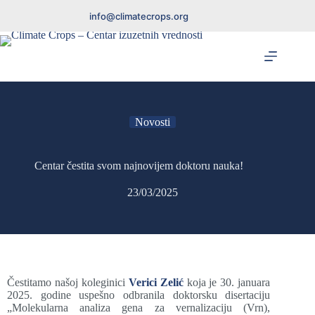
info@climatecrops.org
Novosti
Centar čestita svom najnovijem doktoru nauka!
23/03/2025
Čestitamo našoj koleginici
Verici Zelić
koja je 30. januara
2025. godine uspešno odbranila doktorsku disertaciju
„
Molekularna analiza gena za vernalizaciju (Vrn),