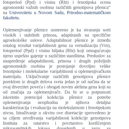
fotoperiod (Ppd) i visinu (Rht) i fenotipska ocena
agronomski važnih osobina različitih genotipova pšenica
“
na
Univerzitetu u Novom Sadu, Prirodno-matematičkom
fakultetu.
Oplemenjivanje pšenice usmereno je ka stvaranju sorti
visokih i stabilnih prinosa, adaptiranih na specifične
agroekološke uslove. Adaptabilnost pšenice je između
ostalog rezultat varijabilnosti gena za vernalizaciju (Vrn),
fotoperiod (Ppd) i visinu biljaka (Rht) koji omogućavaju
njeno uspešno gajenje u različitim staništima. Preduslov za
unapređenje adaptabilnosti, prinosa i drugih poželjnih
agronomskih osobina je postojanje dovoljno velike
fenotipske i molekularne varijabilnosti u oplemenjivačkom
materijalu. Uključivanje različitih genotipova pšenice
poreklom iz drugih delova sveta jedan je od načina da se
ovaj diverzitet poveća i obogati novim alelima gena koji su
od značaja za oplemenjivače. Da bi se u potpunosti
iskoristio potencijal kolekcija pšenice za potrebe
oplemenjivanja neophodna je njihova detaljna
karakterizacija i evaluacija na molekularnom i fenotipskom
nivou. Istraživanje u okviru ove disertacije sprovedeno je
sa ciljem utvrđivanja varijabilnosti kolekcije genotipova
Instituta za ratarstvo i povrtarstvo korišćenjem
mikrosatelitskih lokusa dovedenih u vezu sa