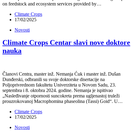
on feedstock and ecosystem services provided by…
Climate Crops
17/02/2025
Novosti
Climate Crops Centar slavi nove doktore
nauka
Članovi Centra, master inž. Nemanja Ćuk i master inž. Dušan
Dunđerski, odbranili su svoje doktorske disertacije na
Poljoprivrednom fakultetu Univerziteta u Novom Sadu, 23.
septembra i 8. oktobra 2024. godine. Nemanja je ispitivao
„Nasleđivanje otpornosti suncokreta prema ugljenastoj truleži
prouzrokovanoj Macrophomina phaseolina (Tassi) Goid“. U…
Climate Crops
17/02/2025
Novosti