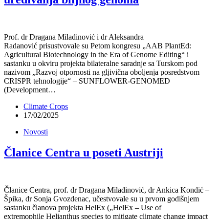
Prof. dr Dragana Miladinović i dr Aleksandra
Radanović prisustvovale su Petom kongresu „AAB PlantEd:
Agricultural Biotechnology in the Era of Genome Editing“ i
sastanku u okviru projekta bilateralne saradnje sa Turskom pod
nazivom „Razvoj otpornosti na gljivična oboljenja posredstvom
CRISPR tehnologije“ – SUNFLOWER-GENOMED
(Development…
Climate Crops
17/02/2025
Novosti
Članice Centra u poseti Austriji
Članice Centra, prof. dr Dragana Miladinović, dr Ankica Kondić –
Špika, dr Sonja Gvozdenac, učestvovale su u prvom godišnjem
sastanku članova projekta HelEx („HelEx – Use of
extremophile Helianthus species to mitigate climate change impact