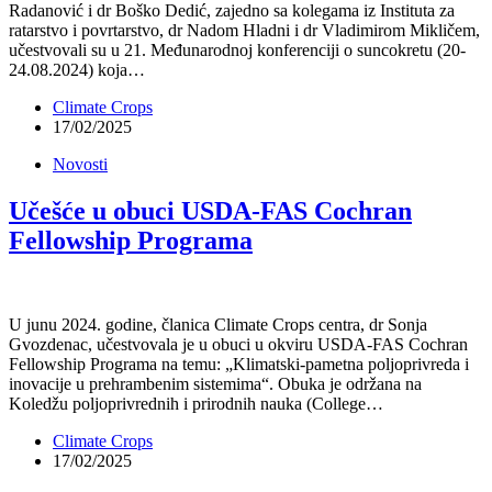
Radanović i dr Boško Dedić, zajedno sa kolegama iz Instituta za
ratarstvo i povrtarstvo, dr Nadom Hladni i dr Vladimirom Mikličem,
učestvovali su u 21. Međunarodnoj konferenciji o suncokretu (20-
24.08.2024) koja…
Climate Crops
17/02/2025
Novosti
Učešće u obuci USDA-FAS Cochran
Fellowship Programa
U junu 2024. godine, članica Climate Crops centra, dr Sonja
Gvozdenac, učestvovala je u obuci u okviru USDA-FAS Cochran
Fellowship Programa na temu: „Klimatski-pametna poljoprivreda i
inovacije u prehrambenim sistemima“. Obuka je održana na
Koledžu poljoprivrednih i prirodnih nauka (College…
Climate Crops
17/02/2025