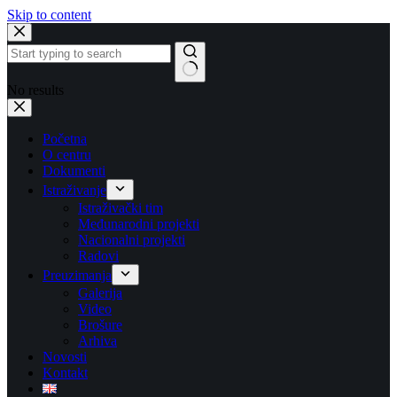
Skip to content
No results
Početna
O centru
Dokumenti
Istraživanje
Istraživački tim
Međunarodni projekti
Nacionalni projekti
Radovi
Preuzimanja
Galerija
Video
Brošure
Arhiva
Novosti
Kontakt