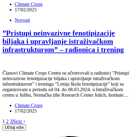
Climate Crops
17/02/2025
Novosti
”Pristupi neinvazivne fenotipizacije
biljaka i upravljanje istraživačkom
infrastrukturom” – radionica i trening
Članovi Climate Crops Centra su učestvovali u radionici ”Pristupi
neinvazivne fenotipizacije biljaka i upravljanje istraživačkom
infrastrukturom” i treningu ”Letnja škola fenotipizacije” koji su
organizovani u periodu od 04. do 08.03.2024. u Istraživačkom
centru u Julihu, Nemačka (the Research Center Julich, Institute…
Climate Crops
17/02/2025
1
2
3
Next
Učitaj više