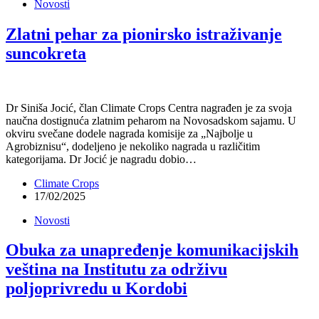
Novosti
Zlatni pehar za pionirsko istraživanje
suncokreta
Dr Siniša Jocić, član Climate Crops Centra nagrađen je za svoja
naučna dostignuća zlatnim peharom na Novosadskom sajamu. U
okviru svečane dodele nagrada komisije za „Najbolje u
Agrobiznisu“, dodeljeno je nekoliko nagrada u različitim
kategorijama. Dr Jocić je nagradu dobio…
Climate Crops
17/02/2025
Novosti
Obuka za unapređenje komunikacijskih
veština na Institutu za održivu
poljoprivredu u Kordobi