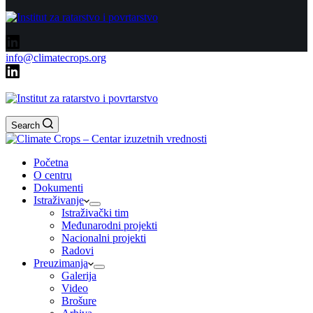
info@climatecrops.org
Search
Početna
O centru
Dokumenti
Istraživanje
Istraživački tim
Međunarodni projekti
Nacionalni projekti
Radovi
Preuzimanja
Galerija
Video
Brošure