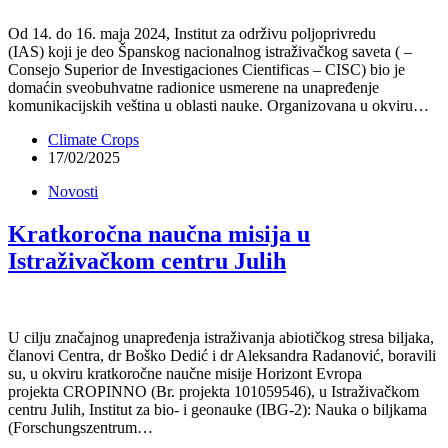
Od 14. do 16. maja 2024, Institut za održivu poljoprivredu
(IAS) koji je deo Španskog nacionalnog istraživačkog saveta ( –
Consejo Superior de Investigaciones Cientificas – CISC) bio je
domaćin sveobuhvatne radionice usmerene na unapređenje
komunikacijskih veština u oblasti nauke. Organizovana u okviru…
Climate Crops
17/02/2025
Novosti
Kratkoročna naučna misija u
Istraživačkom centru Julih
U cilju značajnog unapređenja istraživanja abiotičkog stresa biljaka,
članovi Centra, dr Boško Dedić i dr Aleksandra Radanović, boravili
su, u okviru kratkoročne naučne misije Horizont Evropa
projekta CROPINNO (Br. projekta 101059546), u Istraživačkom
centru Julih, Institut za bio- i geonauke (IBG-2): Nauka o biljkama
(Forschungszentrum…